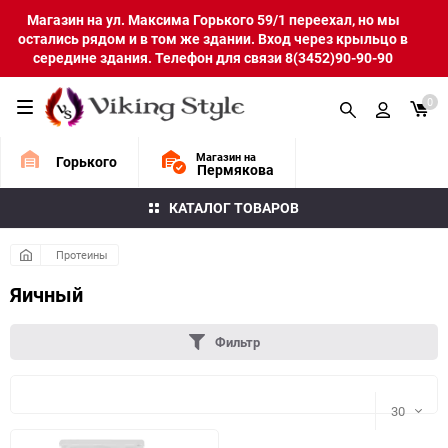
Магазин на ул. Максима Горького 59/1 переехал, но мы
остались рядом и в том же здании. Вход через крыльцо в
середине здания. Телефон для связи 8(3452)90-90-90
0
Магазин на
Горького
Пермякова
КАТАЛОГ ТОВАРОВ
Протеины
Яичный
Фильтр
30