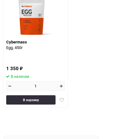
30
60
90
Cybermass
150
Egg, 450г
1 350
₽
В наличии
Добавить
В корзину
в
избранное