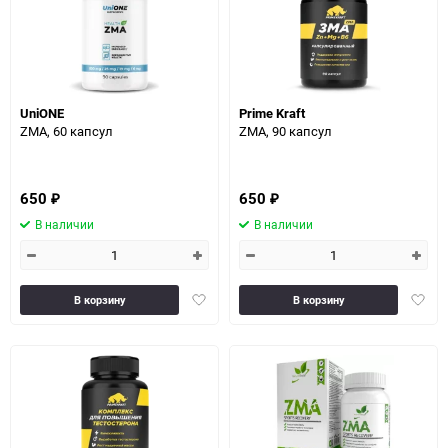
60
90
UniONE
Prime Kraft
150
ZMA, 60 капсул
ZMA, 90 капсул
650
650
₽
₽
В наличии
В наличии
Добавить
Доба
В корзину
В корзину
в
в
избранное
избра