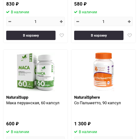
830
580
₽
₽
В наличии
В наличии
Добавить
Доба
В корзину
В корзину
в
в
избранное
избра
NaturalSupp
NaturalSphere
Мака перуанская, 60 капсул
Со Пальметто, 90 капсул
600
1 300
₽
₽
В наличии
В наличии