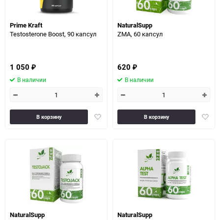
Prime Kraft
NaturalSupp
Testosterone Boost, 90 капсул
ZMA, 60 капсул
1 050
620
₽
₽
В наличии
В наличии
Добавить
Доба
В корзину
В корзину
в
в
избранное
избра
NaturalSupp
NaturalSupp