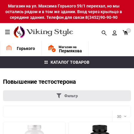
Магазин на ул. Максима Горького 59/1 переехал, но мы
остались рядом и в том же здании. Вход через крыльцо в
середине здания. Телефон для связи 8(3452)90-90-90
0
Магазин на
Горького
Пермякова
КАТАЛОГ ТОВАРОВ
Повышение тестостерона
Фильтр
30
30