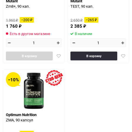
Mutant
Mutant
Zm8+, 90 кап.
TEST, 90 кап.
1 960
2 650
−200
−265
₽
₽
₽
₽
1 760
2 385
₽
₽
Есть в другом магазине
В наличии
Добавить
Доба
В корзину
В корзину
в
в
избранное
избра
−10%
Optimum Nutrition
ZMA, 90 капсул