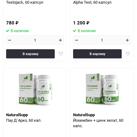
Testojack, 60 капсул
Alpha Test, 60 капсул
780
1 200
₽
₽
В наличии
В наличии
Добавить
Доба
В корзину
В корзину
в
в
избранное
избра
NaturalSupp
NaturalSupp
Пау Д`Арко, 60 кап.
Йохимбин + цинк хелат, 60
капс.