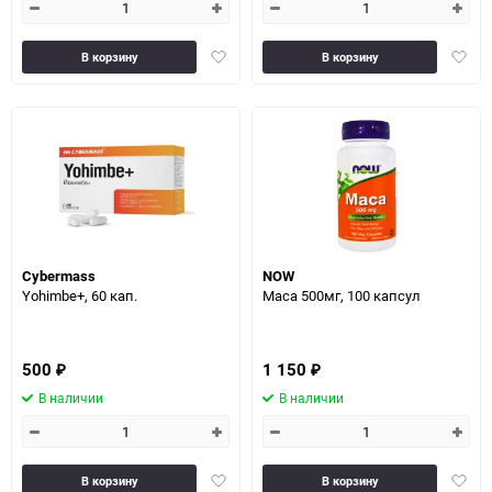
Добавить
Доба
В корзину
В корзину
в
в
избранное
избра
Cybermass
NOW
Yohimbe+, 60 кап.
Maca 500мг, 100 капсул
500
1 150
₽
₽
В наличии
В наличии
Добавить
Доба
В корзину
В корзину