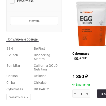
Cybermass
30
60
очистить
90
150
Популярные бренды
BSN
Be First
Cybermass
BioTech
Biohacking
Egg, 450г
Mantra
BombBar
California GOLD
Nutrition
1 350
Carlson
Cellucor
₽
Chiba
Chikalab
В наличии
Cybermass
DR.PARTY
В 
показать еще