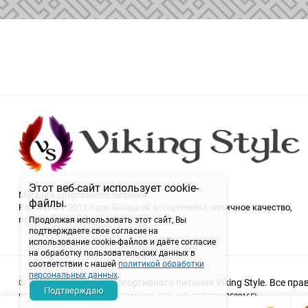
Этот веб-сайт использует cookie-
Магазин спортивного питания.
файлы.
Работаем с 2011 года. Большой ассортимент, отличное качество,
приятные цены.
Продолжая использовать этот сайт, Вы
подтверждаете свое согласие на
использование cookie-файлов и даёте согласие
на обработку пользовательских данных в
соответствии с нашей
политикой обработки
персональных данных
.
© 2011-2026 магазин спортивного питания Viking Style. Все пр
Подтверждаю
ИП Семитко Н.П. (ИНН: 720320416000, ОГРНИП: 313723202500165)