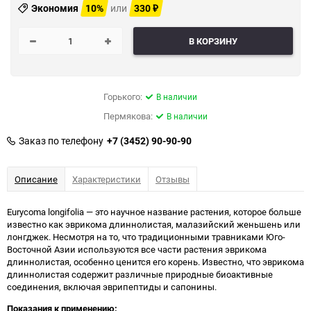
Экономия
10%
или
330
₽
В КОРЗИНУ
Горького:
В наличии
Пермякова:
В наличии
Заказ по телефону
+7 (3452) 90-90-90
Описание
Характеристики
Отзывы
Eurycoma longifolia — это научное название растения, которое больше
известно как эврикома длиннолистая, малазийский женьшень или
лонгджек. Несмотря на то, что традиционными травниками Юго-
Восточной Азии используются все части растения эврикома
длиннолистая, особенно ценится его корень. Известно, что эврикома
длиннолистая содержит различные природные биоактивные
соединения, включая эврипептиды и сапонины.
Показания к применению: