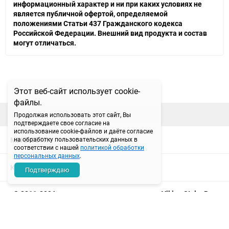
информационный характер и ни при каких условиях не
является публичной офертой, определяемой
положениями Статьи 437 Гражданского кодекса
Российской Федерации. Внешний вид продукта и состав
могут отличаться.
Этот веб-сайт использует cookie-
файлы.
наверх
Продолжая использовать этот сайт, Вы
подтверждаете свое согласие на
использование cookie-файлов и даёте согласие
МЫ В СЕТИ
на обработку пользовательских данных в
соответствии с нашей
политикой обработки
персональных данных
.
КОНТАКТЫ
Подтверждаю
© 2011-2026 магазин спортивного питания Viking Style. Все
права защищены.
ИП Семитко Н.П. (ИНН: 720320416000, ОГРНИП: 313723202500165)