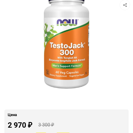
Цена
2 970
3 300
₽
₽