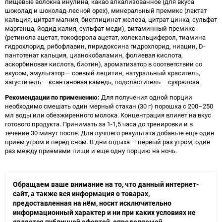
пищевые волокна инулина, какао алкализованное (для вкуса
шоколад и шоколад-лесной орех), минеральный премикс (лактат
кальция, цитрат магния, бисглицинат железа, цитрат цинка, сульфат
марганца, йодид калия, сульфат меди), витаминный премикс
(ретинола ацетат, токоферола ацетат, холекальциферол, тиамина
гидрохлорид, рибофлавин, пиридоксина гидрохлорид, ниацин, D-
пантотенат кальция, цианокобаламин, фолиевая кислота,
аскорбиновая кислота, биотин), ароматизатор в соответствии со
вкусом, эмульгатор – соевый лецитин, натуральный краситель,
загуститель – ксантановая камедь, подсластитель – сукралоза.
Рекомендации по применению:
Для получения одной порции
необходимо смешать один мерный стакан (30 г) порошка с 200–250
мл воды или обезжиренного молока. Концентрация влияет на вкус
готового продукта. Принимать за 1-1,5 часа до тренировки и в
течение 30 минут после. Для лучшего результата добавьте еще один
прием утром и перед сном. В дни отдыха — первый раз утром, один
раз между приемами пищи и еще одну порцию на ночь.
Обращаем ваше внимание на то, что данный интернет-
сайт, а также вся информация о товарах,
предоставленная на нём, носит исключительно
информационный характер и ни при каких условиях не
является публичной офертой, определяемой