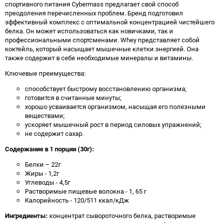
спортивного питания Cybermass предлагает свой способ
преодоления перечисленных проблем. Бренд подготовил
эффективный комплекс с оптимальной концентрацией чистейшего
белка. Он может использоваться как новичками, так и
профессиональными спортсменами. Whey представляет собой
коктейль, который насыщает мышечные клетки энергией. Она
также содержит в себе необходимые минералы и витамины.
Ключевые преимущества:
способствует быстрому восстановлению организма;
готовится в считанные минуты;
хорошо усваивается организмом, насыщая его полезными
веществами;
ускоряет мышечный рост в период силовых упражнений;
не содержит сахар.
Содержание в 1 порции (30г):
Белки – 22г
Жиры - 1,2г
Углеводы - 4,5г
Растворимые пищевые волокна - 1, 65 г
Калорийность - 120/511 ккал/кДж
Ингредиенты:
концентрат сывороточного белка, растворимые