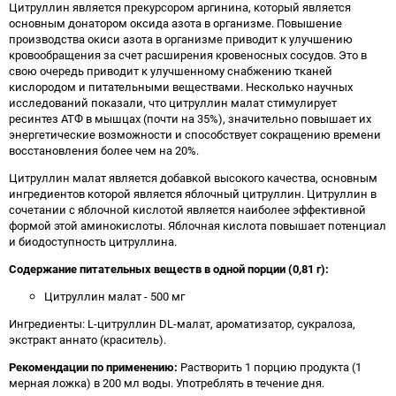
Цитруллин является прекурсором аргинина, который является
основным донатором оксида азота в организме. Повышение
производства окиси азота в организме приводит к улучшению
кровообращения за счет расширения кровеносных сосудов. Это в
свою очередь приводит к улучшенному снабжению тканей
кислородом и питательными веществами. Несколько научных
исследований показали, что цитруллин малат стимулирует
ресинтез АТФ в мышцах (почти на 35%), значительно повышает их
энергетические возможности и способствует сокращению времени
восстановления более чем на 20%.
Цитруллин малат является добавкой высокого качества, основным
ингредиентов которой является яблочный цитруллин. Цитруллин в
сочетании с яблочной кислотой является наиболее эффективной
формой этой аминокислоты. Яблочная кислота повышает потенциал
и биодоступность цитруллина.
Содержание питательных веществ в одной порции (0,81 г):
Цитруллин малат - 500 мг
Ингредиенты: L-цитруллин DL-малат, ароматизатор, сукралоза,
экстракт аннато (краситель).
Рекомендации по применению:
Растворить 1 порцию продукта (1
мерная ложка) в 200 мл воды. Употреблять в течение дня.