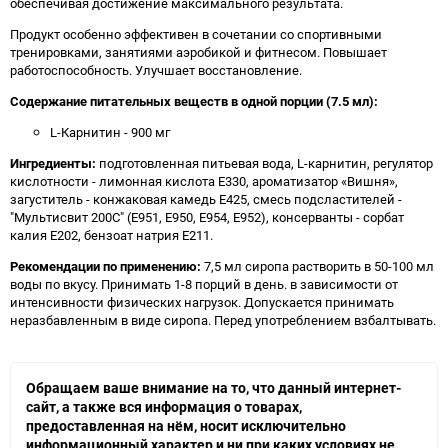
обеспечивая достижение максимального результата.
Продукт особенно эффективен в сочетании со спортивными
тренировками, занятиями аэробикой и фитнесом. Повышает
работоспособность. Улучшает восстановление.
Содержание питательных веществ в одной порции (7.5 мл):
L-Карнитин - 900 мг
Ингредиенты:
подготовленная питьевая вода, L-карнитин, регулятор
кислотности - лимонная кислота E330, ароматизатор «Вишня»,
загуститель - конжаковая камедь Е425, смесь подсластителей -
"Мультисвит 200С" (Е951, Е950, Е954, Е952), консерванты - сорбат
калия Е202, бензоат натрия Е211.
Рекомендации по применению:
7,5 мл сиропа растворить в 50-100 мл
воды по вкусу. Принимать 1-8 порций в день. в зависимости от
интенсивности физических нагрузок. Допускается принимать
неразбавленным в виде сиропа. Перед употреблением взбалтывать.
Обращаем ваше внимание на то, что данный интернет-
сайт, а также вся информация о товарах,
предоставленная на нём, носит исключительно
информационный характер и ни при каких условиях не