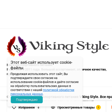
Этот веб-сайт использует cookie-
Магазин спортивного питания.
файлы.
Работаем с 2011 года. Большой ассортимент, отличное качество,
приятные цены.
Продолжая использовать этот сайт, Вы
подтверждаете свое согласие на
использование cookie-файлов и даёте согласие
на обработку пользовательских данных в
соответствии с нашей
политикой обработки
персональных данных
.
© 2011-2026 магазин спортивного питания Viking Style. Все 
Подтверждаю
ИП Семитко Н.П. (ИНН: 720320416000, ОГРНИП: 313723202500165)
Избранное
Просмотренные товары
1
0