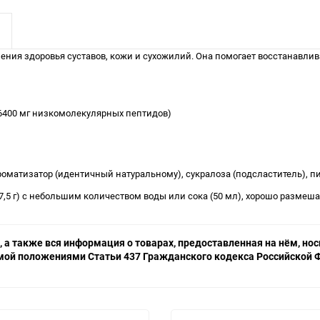
пления здоровья суставов, кожи и сухожилий. Она помогает восстанавли
их 6400 мг низкомолекулярных пептидов)
роматизатор (идентичный натуральному), сукралоза (подсластитель), п
,5 г) с небольшим количеством воды или сока (50 мл), хорошо размеша
 а также вся информация о товарах, предоставленная на нём, н
емой положениями Статьи 437 Гражданского кодекса Российской Ф