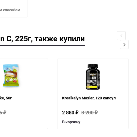
м способом
n C, 225г, также купили
ke, 50г
Krealkalyn Maxler, 120 капсул
45
2 880
3 200
₽
₽
₽
В корзину