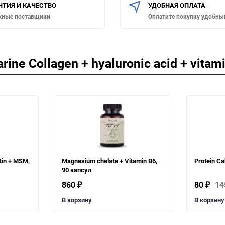
НТИЯ И КАЧЕСТВО
УДОБНАЯ ОПЛАТА
жные поставщики
Оплатите покупку удобны
ne Collagen + hyaluronic acid + vitami
tin + MSM,
Magnesium chelate + Vitamin B6,
Protein Ca
90 капсул
860
80
1
₽
₽
В корзину
В корзину