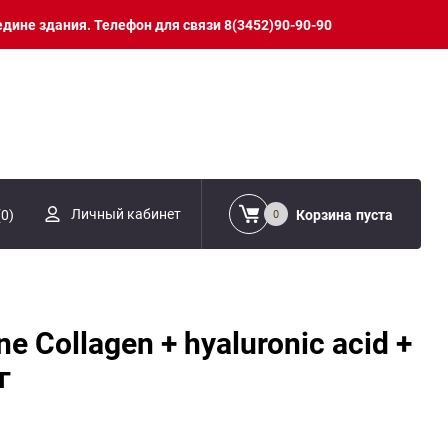
едине здания. Телефон для связи 8(3452)90-90-90
Личный кабинет
(
0
)
Корзина
пуста
0
ne Collagen + hyaluronic acid +
г