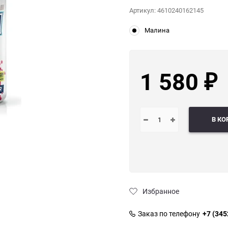
Артикул:
4610240162145
Малина
1 580
₽
В КО
Избранное
Заказ по телефону
+7 (345