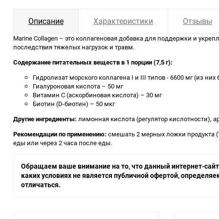
Описание
Характеристики
Отзывы
Marine Collagen – это коллагеновая добавка для поддержки и укре
последствия тяжелых нагрузок и травм.
Содержание питательных веществ в 1 порции (7,5 г):
Гидролизат морского коллагена I и III типов - 6600 мг (из н
Гиалуроновая кислота – 50 мг
Витамин С (аскорбиновая кислота) – 30 мг
Биотин (D-биотин) – 50 мкг
Другие ингредиенты:
лимонная кислота (регулятор кислотности), а
Рекомендации по применению:
смешать 2 мерных ложки продукта (7
еды или через 2 часа после еды.
Обращаем ваше внимание на то, что данный интернет-сайт,
каких условиях не является публичной офертой, определя
отличаться.