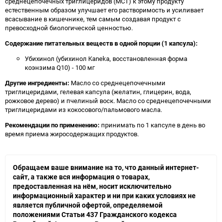
среднецепочечных триглицеридов (MCT) к этому продукту
естественным образом улучшает его растворимость и усиливает
всасывание в кишечнике, тем самым создавая продукт с
превосходной биологической ценностью.
Содержание питательных веществ в одной порции (1 капсула):
Убихинол (убихинол Kaneka, восстановленная форма
коэнзима Q10) - 100 мг
Другие ингредиенты:
Масло со среднецепочечными
триглицеридами, гелевая капсула (желатин, глицерин, вода,
рожковое дерево) и пчелиный воск. Масло со среднецепочечными
триглицеридами из кокосового/пальмового масла.
Рекомендации по применению:
принимать по 1 капсуле в день во
время приема жиросодержащих продуктов.
Обращаем ваше внимание на то, что данный интернет-
сайт, а также вся информация о товарах,
предоставленная на нём, носит исключительно
информационный характер и ни при каких условиях не
является публичной офертой, определяемой
положениями Статьи 437 Гражданского кодекса