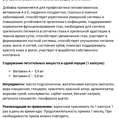
Добавка применяется для профилактики гиповитаминоза
витаминов А и Е, сердечно-сосудистых, глазных и кожных
заболеваний, способствует укреплению иммунной системы и
повышению устойчивости организма к инфекциям, поддерживает
нормальное функционирование глаз, необходима для синтеза
зрительного пигмента в сетчатке глаза и зрительной адаптации в
темное время суток, способствует увлажнению глаз, участвует в
формировании костной системы, способствует улучшению питания
кожи, волос и ногтей, состояния зубов, помогает поддерживать
красоту кожи и волос, участвует в выработке собственного
коллагена.
Содержание питательных веществ в одной порции (1 капсула):
Витамин А – 5,9 мг
Витамин Е – 5,8 мг
Ингредиенты:
масло подсолнечное, желатиновая капсула (желатин,
вода очищенная, глицерин, краситель красный алюр, ароматизатор
моркови сухой, консерванты: сорбат калия, бензоат натрия),
ретинола пальмитат, токоферола ацетат.
Рекомендации по применению:
взрослым принимать по 1 капсуле 1
раз в день во время еды. Продолжительность приема 1 месяц. При
необходимости прием можно повторить.