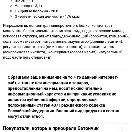
Жиры - 4,8 г
Углеводы - 3,1 г
Пищевые волокна - 20 г
Энергетическая ценность - 176 ккал
Ингредиенты:
концентрат сывороточного белка, концентрат
молочного белка, изомальтоолигосахарид, вода, кокосовое масло,
кокосовая стружка, агент влагоудерживающий (сорбитол, глицерин),
соль, ароматизаторы натуральные, эмульгатор (соевый лецитин),
регулятор кислотности (лимонная кислота), антиокислитель
(аскорбиновая кислота), консервант (сорбат калия), натуральный
подсластитель стевиозид).
Обращаем ваше внимание на то, что данный интернет-
сайт, а также вся информация о товарах,
предоставленная на нём, носит исключительно
информационный характер и ни при каких условиях не
является публичной офертой, определяемой
положениями Статьи 437 Гражданского кодекса
Российской Федерации. Внешний вид продукта и состав
могут отличаться.
Покупатели, которые приобрели Батончик