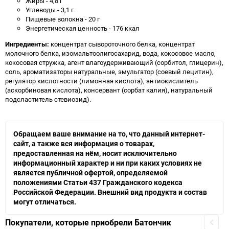
Жиры - 4,8 г
Углеводы - 3,1 г
Пищевые волокна - 20 г
Энергетическая ценность - 176 ккал
Ингредиенты:
концентрат сывороточного белка, концентрат
молочного белка, изомальтоолигосахарид, вода, кокосовое масло,
кокосовая стружка, агент влагоудерживающий (сорбитол, глицерин),
соль, ароматизаторы натуральные, эмульгатор (соевый лецитин),
регулятор кислотности (лимонная кислота), антиокислитель
(аскорбиновая кислота), консервант (сорбат калия), натуральный
подсластитель стевиозид).
Обращаем ваше внимание на то, что данный интернет-
сайт, а также вся информация о товарах,
предоставленная на нём, носит исключительно
информационный характер и ни при каких условиях не
является публичной офертой, определяемой
положениями Статьи 437 Гражданского кодекса
Российской Федерации. Внешний вид продукта и состав
могут отличаться.
Покупатели, которые приобрели Батончик