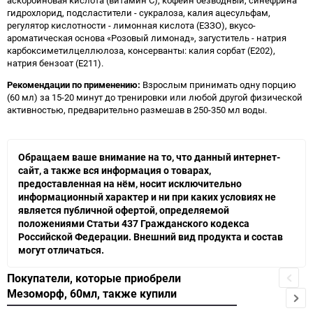
аскорбиновая кислота (витамин С), кофеин безводный, синефрина
гидрохлорид, подсластители - сукралоза, калия ацесульфам,
регулятор кислотности - лимонная кислота (ЕЗЗО), вкусо-
ароматическая основа «Розовый лимонад», загуститель - натрия
карбоксиметилцеллюлоза, консерванты: калия сорбат (Е202),
натрия бензоат (Е211).
Рекомендации по применению:
Взрослым принимать одну порцию
(60 мл) за 15-20 минут до тренировки или любой другой физической
активностью, предварительно размешав в 250-350 мл воды.
Обращаем ваше внимание на то, что данный интернет-
сайт, а также вся информация о товарах,
предоставленная на нём, носит исключительно
информационный характер и ни при каких условиях не
является публичной офертой, определяемой
положениями Статьи 437 Гражданского кодекса
Российской Федерации. Внешний вид продукта и состав
могут отличаться.
Покупатели, которые приобрели
Мезоморф, 60мл, также купили