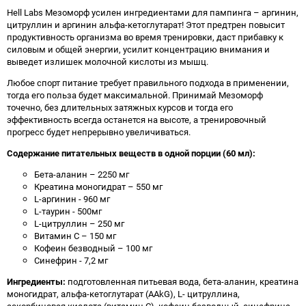
Hell Labs Мезоморф усилен ингредиентами для пампинга – аргинин,
цитруллин и аргинин альфа-кетоглутарат! Этот предтрен повысит
продуктивность организма во время тренировки, даст прибавку к
силовым и общей энергии, усилит концентрацию внимания и
выведет излишек молочной кислоты из мышц.
Любое спорт питание требует правильного подхода в применении,
тогда его польза будет максимальной. Принимай Мезоморф
точечно, без длительных затяжных курсов и тогда его
эффективность всегда останется на высоте, а тренировочный
прогресс будет непрерывно увеличиваться.
Содержание питательных веществ в одной порции (60 мл):
Бета-аланин – 2250 мг
Креатина моногидрат – 550 мг
L-аргинин - 960 мг
L-таурин - 500мг
L-цитруллин – 250 мг
Витамин С – 150 мг
Кофеин безводный – 100 мг
Синефрин - 7,2 мг
Ингредиенты:
подготовленная питьевая вода, бета-аланин, креатина
моногидрат, альфа-кетоглутарат (AAkG), L- цитруллина,