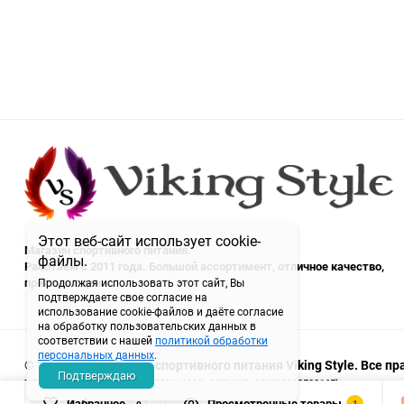
Этот веб-сайт использует cookie-
Магазин спортивного питания.
файлы.
Работаем с 2011 года. Большой ассортимент, отличное качество,
приятные цены.
Продолжая использовать этот сайт, Вы
подтверждаете свое согласие на
использование cookie-файлов и даёте согласие
на обработку пользовательских данных в
соответствии с нашей
политикой обработки
персональных данных
.
© 2011-2026 магазин спортивного питания Viking Style. Все 
Подтверждаю
ИП Семитко Н.П. (ИНН: 720320416000, ОГРНИП: 313723202500165)
Избранное
Просмотренные товары
1
0