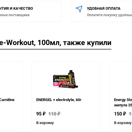
НТИЯ И КАЧЕСТВО
УДОБНАЯ ОПЛАТА
жные поставщики
Оплатите покупку удобны
e-Workout, 100мл, также купили
arnitine
ENERGEL + electrolyte, 60г
Energy St
ампула 2
95
110
150
1
₽
₽
₽
В корзину
В корзину