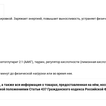
ровкой. Заряжает энергией, повышает выносливость, устраняет физиче
тоглутарат 2:1 (ААКГ), таурин, регулятор кислотности (лимонная кислот
 минут до физической нагрузки или во время нее.
 а также вся информация о товарах, предоставленная на нём, н
емой положениями Статьи 437 Гражданского кодекса Российской Ф