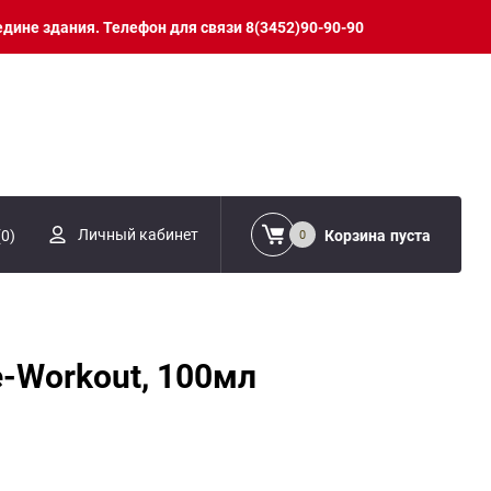
едине здания. Телефон для связи 8(3452)90-90-90
Личный кабинет
(
0
)
Корзина
пуста
0
e-Workout, 100мл