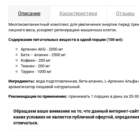
Описание
Характеристики
Отзывы
Многокомпанентный комплекс для увеличения энергии перед трени
лишнего веса, ускоряет регенерацию мышечных клеток.
Содержание питательных веществ в одной порции (100 мл):
Аргинин AKG - 2000 мг
Бета – аланин - 2500 мг
Кофеин - 200 мг
Теанин - 200 мг
Таурин - 1000 мг
Ингредиенты:
вода подготовленная, бета-аланин, L-Аргинин Альфа-ке
ароматизатор пищевой натуральный.
Рекомендации по применению:
принимать 1 порцию в день за 20-30
Обращаем ваше внимание на то, что данный интернет-сайт,
каких условиях не является публичной офертой, определя
отличаться.