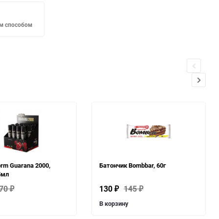
м способом
orm Guarana 2000,
Батончик Bombbar, 60г
5мл
70
130
145
₽
₽
₽
В корзину