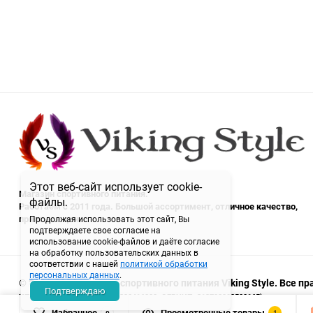
Этот веб-сайт использует cookie-
Магазин спортивного питания.
файлы.
Работаем с 2011 года. Большой ассортимент, отличное качество,
приятные цены.
Продолжая использовать этот сайт, Вы
подтверждаете свое согласие на
использование cookie-файлов и даёте согласие
на обработку пользовательских данных в
соответствии с нашей
политикой обработки
персональных данных
.
© 2011-2026 магазин спортивного питания Viking Style. Все 
Подтверждаю
ИП Семитко Н.П. (ИНН: 720320416000, ОГРНИП: 313723202500165)
Избранное
Просмотренные товары
1
0