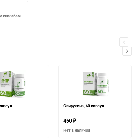
м способом
 капсул
Спирулина, 60 капсул
460
₽
Нет в наличии