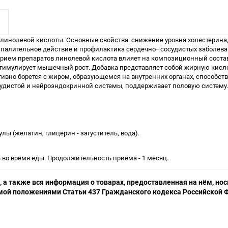
линолевой кислоты. Основные свойства: снижение уровня холестерина
палительное действие и профилактика сердечно–сосудистых заболеван
о прием препаратов линолевой кислота влияет на композиционный сост
стимулирует мышечный рост. Добавка представляет собой жирную кисл
вно борется с жиром, образующемся на внутренних органах, способству
удистой и нейроэндокринной системы, поддерживает половую систему.
ы (желатин, глицерин - загуститель, вода).
ь во время еды. Продолжительность приема - 1 месяц.
 а также вся информация о товарах, предоставленная на нём, н
емой положениями Статьи 437 Гражданского кодекса Российской Ф