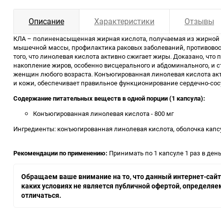
Описание
Характеристики
Отзывы
КЛА – полиненасыщенная жирная кислота, получаемая из жирной 
мышечной массы, профилактика раковых заболеваний, противовос
того, что линолевая кислота активно сжигает жиры. Доказано, чт
накопление жиров, особенно висцерального и абдоминального, и 
женщин любого возраста. Конъюгированная линолевая кислота акти
и кожи, обеспечивает правильное функционирование сердечно-сос
Содержание питательных веществ в одной порции (1 капсула):
Конъюгированная линолевая кислота - 800 мг
Ингредиенты: конъюгированная линолевая кислота, оболочка капсул
Рекомендации по применению:
Принимать по 1 капсуле 1 раз в ден
Обращаем ваше внимание на то, что данный интернет-сайт,
каких условиях не является публичной офертой, определя
отличаться.