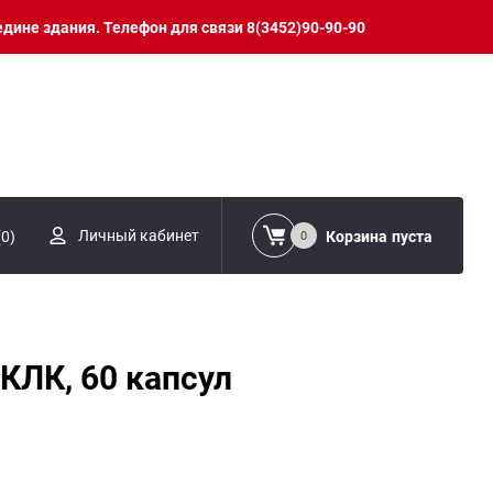
едине здания. Телефон для связи 8(3452)90-90-90
Личный кабинет
(
0
)
Корзина
пуста
0
 КЛК, 60 капсул