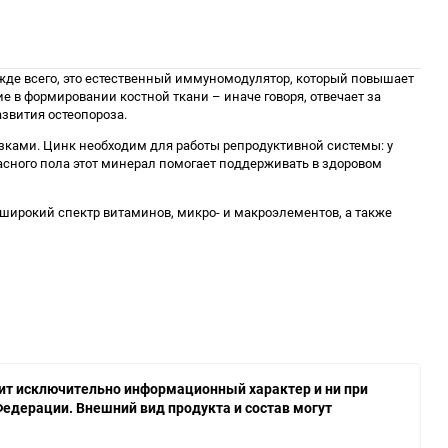
жде всего, это естественный иммуномодулятор, который повышает
 в формировании костной ткани – иначе говоря, отвечает за
звития остеопороза.
зками. Цинк необходим для работы репродуктивной системы: у
расного пола этот минерал помогает поддерживать в здоровом
 широкий спектр витаминов, микро- и макроэлементов, а также
осит исключительно информационный характер и ни при
едерации. Внешний вид продукта и состав могут