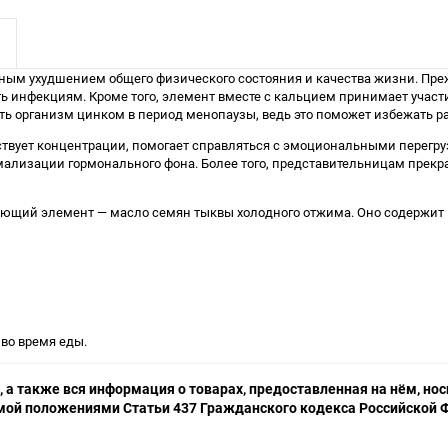
ьным ухудшением общего физического состояния и качества жизни. Пре
ь инфекциям. Кроме того, элемент вместе с кальцием принимает участие
ть организм цинком в период менопаузы, ведь это поможет избежать ра
ствует концентрации, помогает справляться с эмоциональными перегру
ормализации гормонального фона. Более того, представительницам прек
ствующий элемент — масло семян тыквы холодного отжима. Оно содержит
 во время еды.
 а также вся информация о товарах, предоставленная на нём, н
емой положениями Статьи 437 Гражданского кодекса Российской Ф