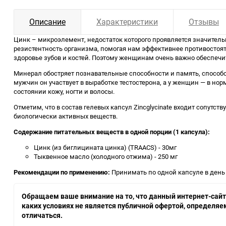
Описание
Характеристики
Отзывы
Цинк – микроэлемент, недостаток которого проявляется значител
резистентность организма, помогая нам эффективнее противостоят
здоровье зубов и костей. Поэтому женщинам очень важно обеспечи
Минерал обостряет познавательные способности и память, способ
мужчин он участвует в выработке тестостерона, а у женщин — в н
состоянии кожу, ногти и волосы.
Отметим, что в состав гелевых капсул Zincglycinate входит сопут
биологически активных веществ.
Содержание питательных веществ в одной порции (1 капсула):
Цинк (из биглицината цинка) (TRAACS) - 30мг
Тыквенное масло (холодного отжима) - 250 мг
Рекомендации по применению:
Принимать по одной капсуле в день
Обращаем ваше внимание на то, что данный интернет-сайт,
каких условиях не является публичной офертой, определя
отличаться.