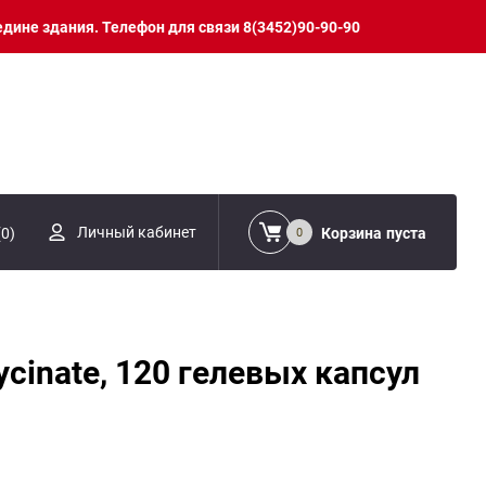
едине здания. Телефон для связи 8(3452)90-90-90
Личный кабинет
(
0
)
Корзина
пуста
0
lycinate, 120 гелевых капсул