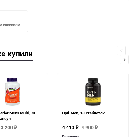
м способом
же купили
rior Men's Multi, 90
Opti-Men, 150 таблеток
капсул
3 200
4 410
4 900
₽
₽
₽
В корзину