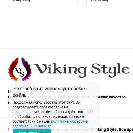
Этот веб-сайт использует cookie-
Магазин спортивного питания.
файлы.
Работаем с 2011 года. Большой ассортимент, отличное качество,
приятные цены.
Продолжая использовать этот сайт, Вы
подтверждаете свое согласие на
использование cookie-файлов и даёте согласие
на обработку пользовательских данных в
соответствии с нашей
политикой обработки
персональных данных
.
© 2011-2026 магазин спортивного питания Viking Style. Все 
Подтверждаю