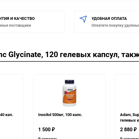
НТИЯ И КАЧЕСТВО
УДОБНАЯ ОПЛАТА
жные поставщики
Оплатите покупку удобны
c Glycinate, 120 гелевых капсул, так
40 кап.
Inositol 500мг, 100 капс.
Adam, Supe
гелевых 
1 500
2 880
₽
₽
В корзину
В корзину