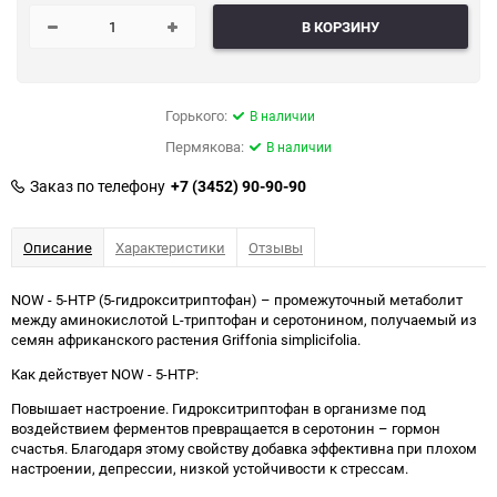
В КОРЗИНУ
Горького:
В наличии
Пермякова:
В наличии
Заказ по телефону
+7 (3452) 90-90-90
Описание
Характеристики
Отзывы
NOW - 5-HTP (5-гидрокситриптофан) – промежуточный метаболит
между аминокислотой L-триптофан и серотонином, получаемый из
семян африканского растения Griffonia simplicifolia.
Как действует NOW - 5-HTP:
Повышает настроение. Гидрокситриптофан в организме под
воздействием ферментов превращается в серотонин – гормон
счастья. Благодаря этому свойству добавка эффективна при плохом
настроении, депрессии, низкой устойчивости к стрессам.