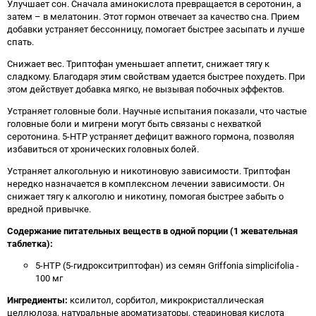
Улучшает сон. Сначала аминокислота превращается в серотонин, а
затем – в мелатонин. Этот гормон отвечает за качество сна. Прием
добавки устраняет бессонницу, помогает быстрее засыпать и лучше
спать.
Снижает вес. Триптофан уменьшает аппетит, снижает тягу к
сладкому. Благодаря этим свойствам удается быстрее похудеть. При
этом действует добавка мягко, не вызывая побочных эффектов.
Устраняет головные боли. Научные испытания показали, что частые
головные боли и мигрени могут быть связаны с нехваткой
серотонина. 5-HTP устраняет дефицит важного гормона, позволяя
избавиться от хронических головных болей.
Устраняет алкогольную и никотиновую зависимости. Триптофан
нередко назначается в комплексном лечении зависимости. Он
снижает тягу к алкоголю и никотину, помогая быстрее забыть о
вредной привычке.
Содержание питательных веществ в одной порции (1 жевательная
таблетка):
5-НТР (5-гидрокситриптофан) из семян Griffonia simplicifolia -
100 мг
Ингредиенты:
ксилитол, сорбитол, микрокристаллическая
целлюлоза, натуральные ароматизаторы, стеариновая кислота