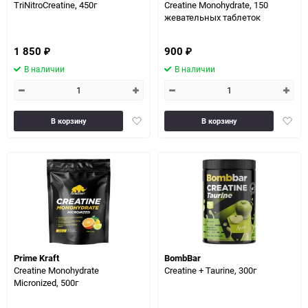
TriNitroCreatine, 450г
Creatine Monohydrate, 150
жевательных таблеток
1 850
900
₽
₽
В наличии
В наличии
Добавить
Доба
В корзину
В корзину
в
в
избранное
избра
Prime Kraft
BombBar
Creatine Monohydrate
Creatine + Taurine, 300г
Micronized, 500г