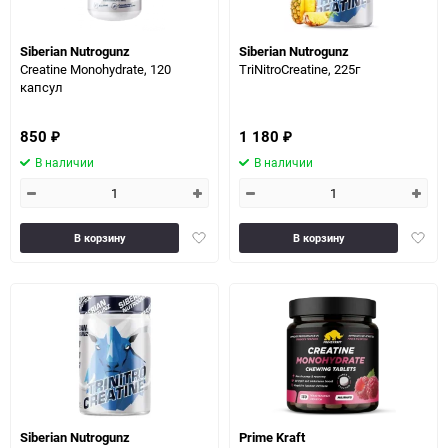
Siberian Nutrogunz
Siberian Nutrogunz
Creatine Monohydrate, 120
TriNitroCreatine, 225г
капсул
850
1 180
₽
₽
В наличии
В наличии
Добавить
Доба
В корзину
В корзину
в
в
избранное
избра
Siberian Nutrogunz
Prime Kraft