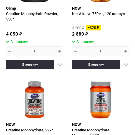
Olimp
NOW
Creatine Monohydrate Powder,
Kre-Alkalyn 750мг, 120 капсул
550г
3 200
−320
₽
₽
4 050
2 880
₽
₽
В наличии
В наличии
Добавить
Доба
В корзину
В корзину
в
в
избранное
избра
NOW
NOW
Creatine Monohydrate, 227г
Creatine Monohydrate