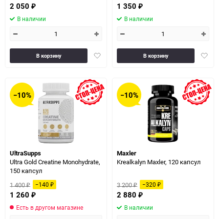
2 050
1 350
₽
₽
В наличии
В наличии
Добавить
Доба
В корзину
В корзину
в
в
избранное
избра
−10%
−10%
UltraSupps
Maxler
Ultra Gold Creatine Monohydrate,
Krealkalyn Maxler, 120 капсул
150 капсул
1 400
3 200
−140
−320
₽
₽
₽
₽
1 260
2 880
₽
₽
Есть в другом магазине
В наличии