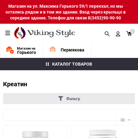
Магазин на ул. Максима Горького 59/1 переехал, но мы
остались рядом и в том же здании. Вход через крыльцо в
середине здания. Телефон для связи 8(3452)90-90-90
0
Магазин на
Пермякова
Горького
КАТАЛОГ ТОВАРОВ
Креатин
Фильтр
30
30