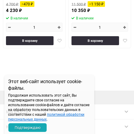
4 700
11 500
−470
−1 150
₽
₽
₽
₽
4 230
10 350
₽
₽
В наличии
В наличии
Добавить
Доба
В корзину
В корзину
в
в
избранное
избра
Этот веб-сайт использует cookie-
файлы.
Продолжая использовать этот сайт, Вы
наверх
подтверждаете свое согласие на
использование cookie-файлов и даёте согласие
на обработку пользовательских данных в
МЫ В СЕТИ
соответствии с нашей
политикой обработки
персональных данных
.
КОНТАКТЫ
Подтверждаю