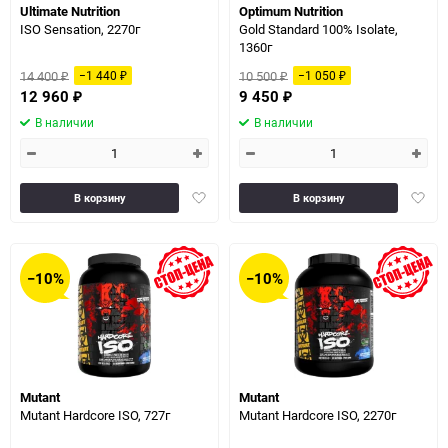
Ultimate Nutrition
Optimum Nutrition
ISO Sensation, 2270г
Gold Standard 100% Isolate,
1360г
14 400
10 500
−1 440
−1 050
₽
₽
₽
₽
12 960
9 450
₽
₽
В наличии
В наличии
Добавить
Доба
В корзину
В корзину
в
в
избранное
избра
−10%
−10%
Mutant
Mutant
Mutant Hardcore ISO, 727г
Mutant Hardcore ISO, 2270г