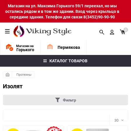
Магазин на ул. Максима Горького 59/1 переехал, но мы
остались рядом и в том же здании. Вход через крыльцо в
середине здания. Телефон для связи 8(3452)90-90-90
0
Магазин на
Пермякова
Горького
КАТАЛОГ ТОВАРОВ
Протеины
Изолят
Фильтр
30