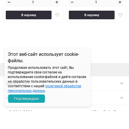
Добавить
Доба
В корзину
В корзину
в
в
избранное
избра
Этот веб-сайт использует cookie-
файлы.
Продолжая использовать этот сайт, Вы
наверх
подтверждаете свое согласие на
использование cookie-файлов и даёте согласие
на обработку пользовательских данных в
МЫ В СЕТИ
соответствии с нашей
политикой обработки
персональных данных
.
КОНТАКТЫ
Подтверждаю
© 2011-2026 магазин спортивного питания Viking Style. Все
права защищены.
ИП Семитко Н.П. (ИНН: 720320416000, ОГРНИП: 313723202500165)