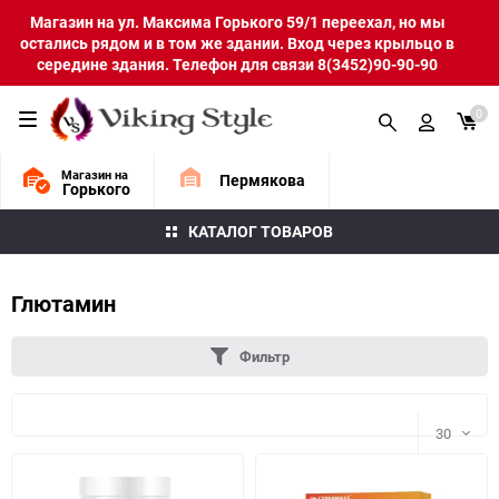
Магазин на ул. Максима Горького 59/1 переехал, но мы
остались рядом и в том же здании. Вход через крыльцо в
середине здания. Телефон для связи 8(3452)90-90-90
0
Магазин на
Пермякова
Горького
КАТАЛОГ ТОВАРОВ
Глютамин
Фильтр
30
30