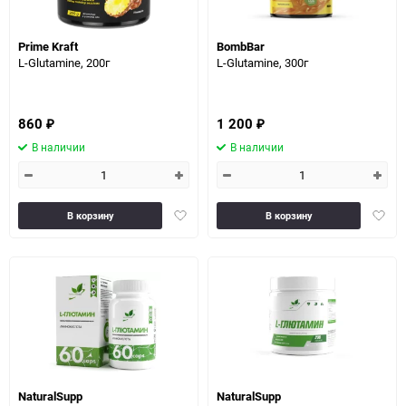
Prime Kraft
BombBar
L-Glutamine, 200г
L-Glutamine, 300г
860
1 200
₽
₽
В наличии
В наличии
Добавить
Доба
В корзину
В корзину
в
в
избранное
избра
NaturalSupp
NaturalSupp