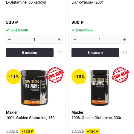
L-Glutamine, 60 капсул
L-Глютамин, 200г
530
900
₽
₽
В наличии
В наличии
Добавить
Доба
В корзину
В корзину
в
в
избранное
избра
−11%
−10%
Maxler
Maxler
100% Golden Glutamine, 150г
100% Golden Glutamine, 300г
1 230
1 800
−130
−180
₽
₽
₽
₽