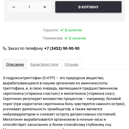
В КОРЗИНУ
Горького:
В наличии
Пермякова:
В наличии
Заказ по телефону
+7 (3452) 90-90-90
Описание
Характеристики
Отзывы
5-гидрокситриптофан (5-HTP) – это природное вещество,
вырабатывающееся в нашем организме из аминокислоты
триптофана, и, в свою очередь, являющееся предшественником
серотонина («гормона счастья») и мелатонина («гормона сна»).
Серотонин регулирует множество процессов – например, болевой
порог (при недостатке серотонина боль чувствуется намного острее),
усиливает деятельность тромбоцитов, а также является
нейромедиатором и снижает остроту депрессивных состояний.
Мелатонин вырабатывается организмом в ночные часы и
способствует засыпанию и более спокойному глубокому сну.