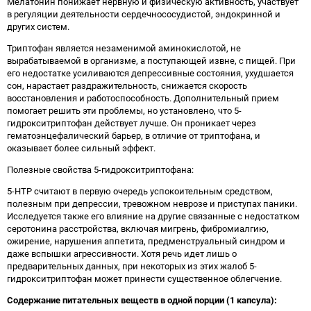
Мелатонин понижает нервную и физическую активность, участвует
в регуляции деятельности сердечнососудистой, эндокринной и
других систем.
Триптофан является незаменимой аминокислотой, не
вырабатываемой в организме, а поступающей извне, с пищей. При
его недостатке усиливаются депрессивные состояния, ухудшается
сон, нарастает раздражительность, снижается скорость
восстановления и работоспособность. Дополнительный прием
помогает решить эти проблемы, но установлено, что 5-
гидрокситриптофан действует лучше. Он проникает через
гематоэнцефалический барьер, в отличие от триптофана, и
оказывает более сильный эффект.
Полезные свойства 5-гидрокситриптофана:
5-НТР считают в первую очередь успокоительным средством,
полезным при депрессии, тревожном неврозе и приступах паники.
Исследуется также его влияние на другие связанные с недостатком
серотонина расстройства, включая мигрень, фибромиалгию,
ожирение, нарушения аппетита, предменструальный синдром и
даже вспышки агрессивности. Хотя речь идет лишь о
предварительных данных, при некоторых из этих жалоб 5-
гидрокситриптофан может принести существенное облегчение.
Содержание питательных веществ в одной порции (1 капсула):