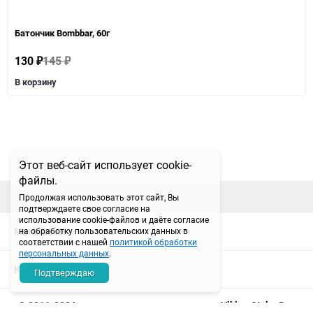
Батончик Bombbar, 60г
130
145
₽
₽
В корзину
Этот веб-сайт использует cookie-
файлы.
наверх
Продолжая использовать этот сайт, Вы
подтверждаете свое согласие на
использование cookie-файлов и даёте согласие
МЫ В СЕТИ
на обработку пользовательских данных в
соответствии с нашей
политикой обработки
персональных данных
.
КОНТАКТЫ
Подтверждаю
© 2011-2026 магазин спортивного питания Viking Style. Все