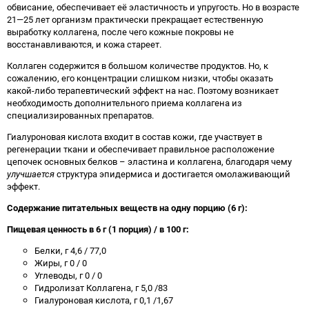
обвисание, обеспечивает её эластичность и упругость. Но в возрасте
21—25 лет организм практически прекращает естественную
выработку коллагена, после чего кожные покровы не
восстанавливаются, и кожа стареет.
Коллаген содержится в большом количестве продуктов. Но, к
сожалению, его концентрации слишком низки, чтобы оказать
какой-либо терапевтический эффект на нас. Поэтому возникает
необходимость дополнительного приема коллагена из
специализированных препаратов.
Гиалуроновая кислота входит в состав кожи, где участвует в
регенерации ткани и обеспечивает правильное расположение
цепочек основных белков – эластина и коллагена, благодаря чему
улучшается
структура эпидермиса и достигается омолаживающий
эффект.
Содержание питательных веществ на одну порцию (6 г):
Пищевая ценность в 6 г (1 порция) / в 100 г:
Белки, г 4,6 / 77,0
Жиры, г 0 / 0
Углеводы, г 0 / 0
Гидролизат Коллагена, г 5,0 /83
Гиалуроновая кислота, г 0,1 /1,67