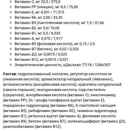
Витамин С, мг 22,5 / 375,0
Витамин РР (ниацин), мг 4,5 / 75,00
Витамин Е, мг 4,291 / 71,515
Витамин В6, мг 2,00 / 33,30
Витамин В5 (пантотеновая кислота), мг 1,9 / 31,66
Витамин В2, мг 0,6/ 10,00
Витамин В1, мг 0,5 / 8,333
Витамин А, мг 0,475 / 7,917
Витамин В9 (фолиевая кислота), мг 0,15 / 2,5
Витамин В7 (биотин), мг 0,02 / 0,333
Витамин Д3, мг 0,0015 / 0,025
Витамин В12, мг 0,0013 / 0,021
Энергетическая ценность, кДж/ккал 77/18 / 1284/307
Состав:
гидролизованный коллаген, регулятор кислотности
(лимонная кислота), ароматизатор натуральный («Малина»),
антиокислитель (аскорбиновая кислота), краситель натуральный
(свекла порошок), гиалуроновая кислота, подсластитель
(сукралоза), аскорбиновая кислота (витамин С), никотинамид
(витамин РР), DL–альфа-токоферола ацетат (витамин Е),
пиридоксин гидрохлорид (витамин В6), D-пантотенат кальция
(витамин В5), рибофлавин (витамин В2), тиамина гидрохлорид
(витамин В1), ретинола ацетат (витамин А), фолиевая кислота
(витамин В9), биотин (витамин В7), холекальциферол (витамин Д3),
цианокобаламин (витамин В12).