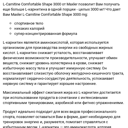
L-Carnitine Comfortable Shape 3000 от Maxler позволит Вам получать
еще больше L-карнитина в одной порции - целых 3000 мг! Что дает
Вам Maxler L-Carnitine Comfortable Shape 3000 mg:
спортивное тело
никаких калорий
супер-концентрированная формула
L-карнитин является аминокислотой, которая используется
организмом для производства энергии из свободных жирных
кислот. L-карнитин снижает усталость, восстанавливает
физические возможности производительности, улучшает обмен
веществ, снижает уровень холестерина в крови, снижает
избыточную массу тела и улучшает иммунную систему. Он
восстанавливает слизистую оболочку желудочно-кишечного тракта,
нормализует сердечно-сосудистую деятельность, успокаивает
нервную систему и гарантирует хорошее настроение.
Максимальный эффект сжигания жира из L-карнитин достигается
при использовании продукта в сочетании с интенсивными
спортивными тренировками, аэробикой или фитнес-упражнениями.
Продукт идеально подходит для всех видов профессионального
спорта, позволяет оставаться Вам в форме, дает необходимую для
тренировок энергию и, разумеется, помогает справляться с
избыточным весом. L-карнитин — это аминокислота, которая