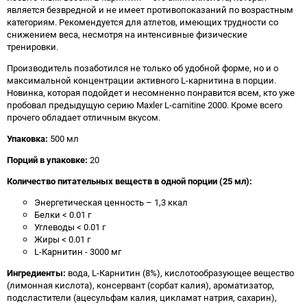
является безвредной и не имеет противопоказаний по возрастным
категориям. Рекомендуется для атлетов, имеющих трудности со
снижением веса, несмотря на интенсивные физические
тренировки.
Производитель позаботился не только об удобной форме, но и о
максимальной концентрации активного L-карнитина в порции.
Новинка, которая подойдет и несомненно понравится всем, кто уже
пробовал предыдущую серию Maxler L-carnitine 2000. Кроме всего
прочего обладает отличным вкусом.
Упаковка:
500 мл
Порций в упаковке:
20
Количество питательных веществ в одной порции (25 мл):
Энергетическая ценность – 1,3 ккал
Белки < 0.01 г
Углеводы < 0.01 г
Жиры < 0.01 г
L-Карнитин - 3000 мг
Ингредиенты:
вода, L-Карнитин (8%), кислотообразующее вещество
(лимонная кислота), консервант (сорбат калия), ароматизатор,
подсластители (ацесульфам калия, цикламат натрия, сахарин),