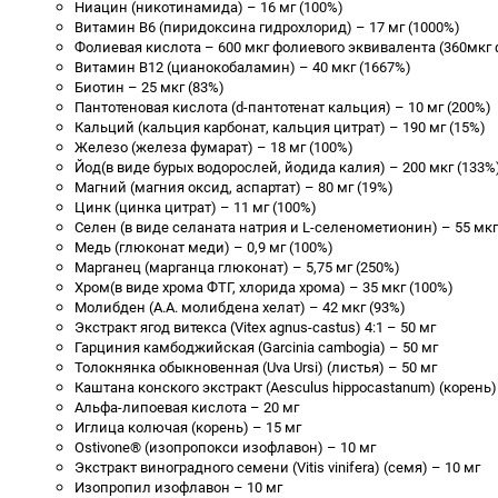
Ниацин (никотинамида) – 16 мг (100%)
Витамин B6 (пиридоксина гидрохлорид) – 17 мг (1000%)
Фолиевая кислота – 600 мкг фолиевого эквивалента (360мкг
Витамин B12 (цианокобаламин) – 40 мкг (1667%)
Биотин – 25 мкг (83%)
Пантотеновая кислота (d-пантотенат кальция) – 10 мг (200%)
Кальций (кальция карбонат, кальция цитрат) – 190 мг (15%)
Железо (железа фумарат) – 18 мг (100%)
Йод(в виде бурых водорослей, йодида калия) – 200 мкг (133%
Магний (магния оксид, аспартат) – 80 мг (19%)
Цинк (цинка цитрат) – 11 мг (100%)
Селен (в виде селаната натрия и L-селенометионин) – 55 мкг
Медь (глюконат меди) – 0,9 мг (100%)
Марганец (марганца глюконат) – 5,75 мг (250%)
Хром(в виде хрома ФТГ, хлорида хрома) – 35 мкг (100%)
Молибден (А.А. молибдена хелат) – 42 мкг (93%)
Экстракт ягод витекса (Vitex agnus-castus) 4:1 – 50 мг
Гарциния камбоджийская (Garcinia cambogia) – 50 мг
Толокнянка обыкновенная (Uva Ursi) (листья) – 50 мг
Каштана конского экстракт (Aesculus hippocastanum) (корень)
Альфа-липоевая кислота – 20 мг
Иглица колючая (корень) – 15 мг
Ostivone® (изопропокси изофлавон) – 10 мг
Экстракт виноградного семени (Vitis vinifera) (семя) – 10 мг
Изопропил изофлавон – 10 мг