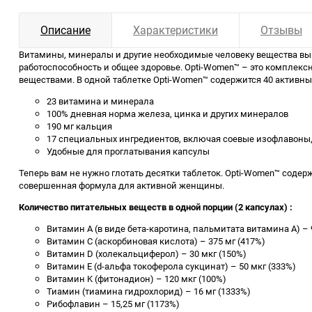
Описание
Характеристики
Отзывы
Витамины, минералы и другие необходимые человеку вещества вы
работоспособность и общее здоровье. Opti-Women™ – это компле
веществами. В одной таблетке Opti-Women™ содержится 40 активны
23 витамина и минерала
100% дневная норма железа, цинка и других минералов
190 мг кальция
17 специальных ингредиентов, включая соевые изофлавоны, 
Удобные для проглатывания капсулы
Теперь вам не нужно глотать десятки таблеток. Opti-Women™ содер
совершенная формула для активной женщины.
Количество питательных веществ в одной порции (2 капсулах) :
Витамин A (в виде бета-каротина, пальмитата витамина А) – 
Витамин C (аскорбиновая кислота) – 375 мг (417%)
Витамин D (холекальциферол) – 30 мкг (150%)
Витамин E (d-альфа токоферола сукцинат) – 50 мкг (333%)
Витамин K (фитонадион) – 120 мкг (100%)
Тиамин (тиамина гидрохлорид) – 16 мг (1333%)
Рибофлавин – 15,25 мг (1173%)