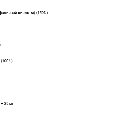
 фолиевой кислоты) (150%)
)
 (100%)
 – 25 мг