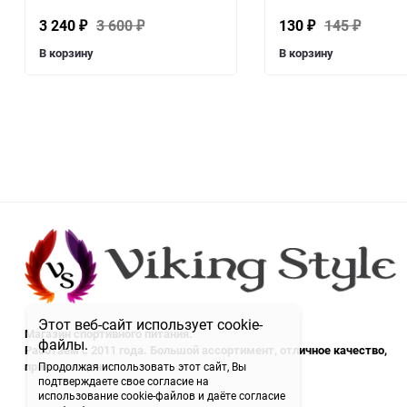
3 240
3 600
130
145
₽
₽
₽
₽
В корзину
В корзину
Этот веб-сайт использует cookie-
Магазин спортивного питания.
файлы.
Работаем с 2011 года. Большой ассортимент, отличное качество,
приятные цены.
Продолжая использовать этот сайт, Вы
подтверждаете свое согласие на
использование cookie-файлов и даёте согласие