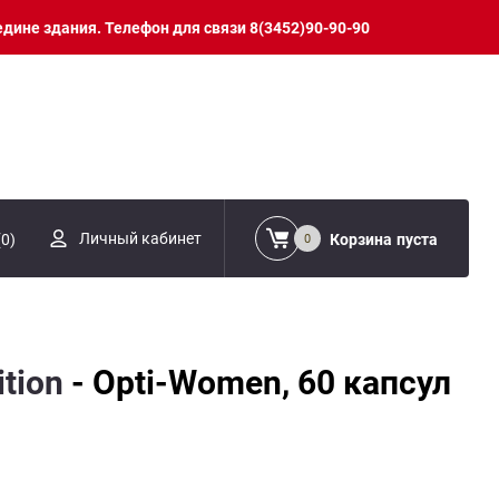
едине здания. Телефон для связи 8(3452)90-90-90
Личный кабинет
(
0
)
Корзина
пуста
0
tion
- Opti-Women, 60 капсул