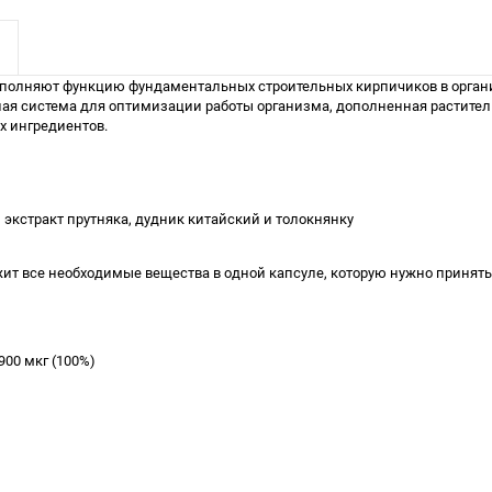
полняют функцию фундаментальных строительных кирпичиков в организ
ксная система для оптимизации работы организма, дополненная расти
х ингредиентов.
экстракт прутняка, дудник китайский и толокнянку
жит все необходимые вещества в одной капсуле, которую нужно принять 
900 мкг (100%)