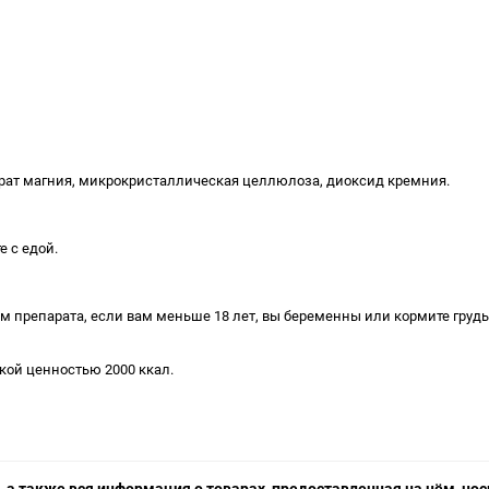
еарат магния, микрокристаллическая целлюлоза, диоксид кремния.
 с едой.
м препарата, если вам меньше 18 лет, вы беременны или кормите груд
кой ценностью 2000 ккал.
 а также вся информация о товарах, предоставленная на нём, н