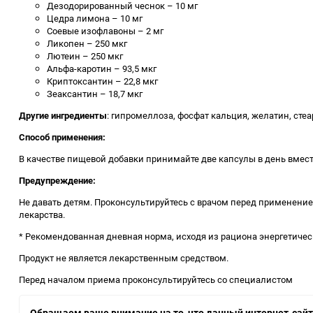
Дезодорированный чеснок – 10 мг
Цедра лимона – 10 мг
Соевые изофлавоны – 2 мг
Ликопен – 250 мкг
Лютеин – 250 мкг
Альфа-каротин – 93,5 мкг
Криптоксантин – 22,8 мкг
Зеаксантин – 18,7 мкг
Другие ингредиенты
: гипромеллоза, фосфат кальция, желатин, ст
Способ применения:
В качестве пищевой добавки принимайте две капсулы в день вместе
Предупреждение:
Не давать детям. Проконсультируйтесь с врачом перед применение
лекарства.
* Рекомендованная дневная норма, исходя из рациона энергетичес
Продукт не является лекарственным средством.
Перед началом приема проконсультируйтесь со специалистом
Обращаем ваше внимание на то, что данный интернет-сайт,