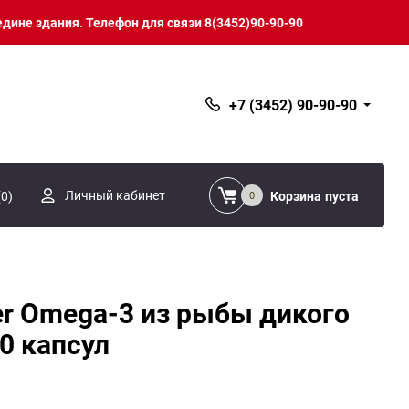
едине здания. Телефон для связи 8(3452)90-90-90
+7 (3452) 90-90-90
Личный кабинет
(
0
)
Корзина
пуста
0
er Omega-3 из рыбы дикого
30 капсул