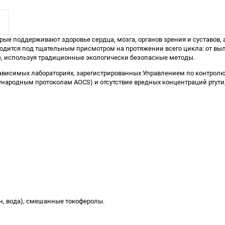
торые поддерживают здоровье сердца, мозга, органов зрения и суставо
ходится под тщательным присмотром на протяжении всего цикла: от в
е, используя традиционные экологически безопасные методы.
езависимых лабораториях, зарегистрированных Управлением по контрол
ународным протоколам AOCS) и отсутствие вредных концентраций ртути,
н, вода), смешанные токоферолы.