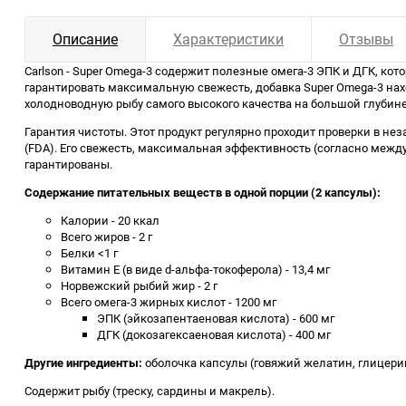
Описание
Характеристики
Отзывы
Carlson - Super Omega-3 содержит полезные омега-3 ЭПК и ДГК, ко
гарантировать максимальную свежесть, добавка Super Omega-3 на
холодноводную рыбу самого высокого качества на большой глубин
Гарантия чистоты. Этот продукт регулярно проходит проверки в н
(FDA). Его свежесть, максимальная эффективность (согласно межд
гарантированы.
Содержание питательных веществ в одной порции (2 капсулы):
Калории - 20 ккал
Всего жиров - 2 г
Белки <1 г
Витамин E (в виде d-альфа-токоферола) - 13,4 мг
Норвежский рыбий жир - 2 г
Всего омега-3 жирных кислот - 1200 мг
ЭПК (эйкозапентаеновая кислота) - 600 мг
ДГК (докозагексаеновая кислота) - 400 мг
Другие ингредиенты:
оболочка капсулы (говяжий желатин, глицери
Содержит рыбу (треску, сардины и макрель).