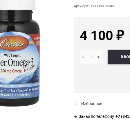
Артикул:
088395015243
4 100
₽
В КО
Избранное
Заказ по телефону
+7 (345