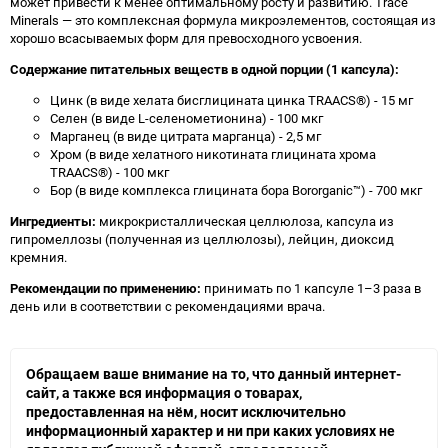
может привести к менее оптимальному росту и развитию. Trace
Minerals — это комплексная формула микроэлементов, состоящая из
хорошо всасываемых форм для превосходного усвоения.
Содержание питательных веществ в одной порции (1 капсула):
Цинк (в виде хелата бисглицината цинка TRAACS®) - 15 мг
Селен (в виде L-селенометионина) - 100 мкг
Марганец (в виде цитрата марганца) - 2,5 мг
Хром (в виде хелатного никотината глицината хрома
TRAACS®) - 100 мкг
Бор (в виде комплекса глицината бора Bororganic™) - 700 мкг
Ингредиенты:
микрокристаллическая целлюлоза, капсула из
гипромеллозы (полученная из целлюлозы), лейцин, диоксид
кремния.
Рекомендации по применению:
принимать по 1 капсуле 1–3 раза в
день или в соответствии с рекомендациями врача.
Обращаем ваше внимание на то, что данный интернет-
сайт, а также вся информация о товарах,
предоставленная на нём, носит исключительно
информационный характер и ни при каких условиях не