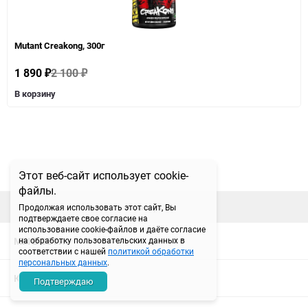
Mutant Creakong, 300г
1 890
2 100
₽
₽
В корзину
Этот веб-сайт использует cookie-
файлы.
наверх
Продолжая использовать этот сайт, Вы
подтверждаете свое согласие на
использование cookie-файлов и даёте согласие
МЫ В СЕТИ
на обработку пользовательских данных в
соответствии с нашей
политикой обработки
персональных данных
.
КОНТАКТЫ
Подтверждаю