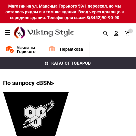
Магазин на ул. Максима Горького 59/1 переехал, но мы
остались рядом и в том же здании. Вход через крыльцо в
середине здания. Телефон для связи 8(3452)90-90-90
0
Магазин на
Пермякова
Горького
КАТАЛОГ ТОВАРОВ
По запросу «BSN»