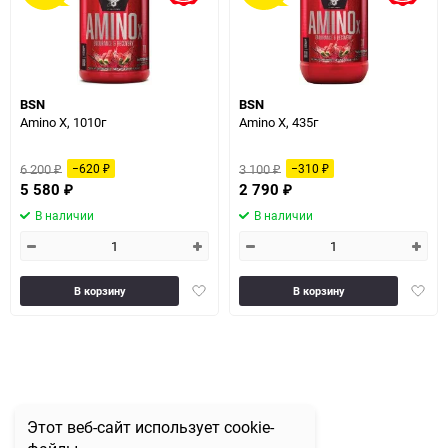
BSN
BSN
Amino X, 1010г
Amino X, 435г
6 200
3 100
−620
−310
₽
₽
₽
₽
5 580
2 790
₽
₽
В наличии
В наличии
Добавить
Доба
В корзину
В корзину
в
в
избранное
избра
Этот веб-сайт использует cookie-