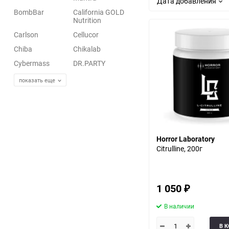
Дата добавления
BombBar
California GOLD
Nutrition
Carlson
Cellucor
Chiba
Chikalab
Cybermass
DR.PARTY
показать еще
Horror Laboratory
Citrulline, 200г
1 050
₽
В наличии
В 