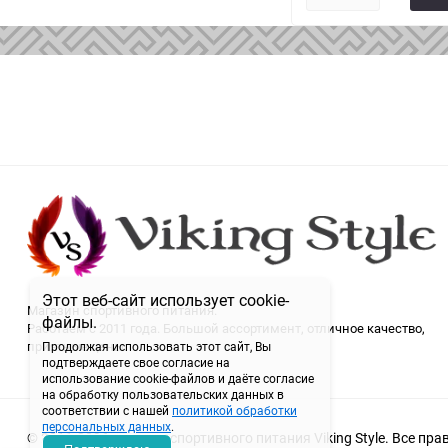
Этот веб-сайт использует cookie-
Магазин спортивного питания.
файлы.
Работаем с 2011 года. Большой ассортимент, отличное качество,
приятные цены.
Продолжая использовать этот сайт, Вы
подтверждаете свое согласие на
использование cookie-файлов и даёте согласие
на обработку пользовательских данных в
соответствии с нашей
политикой обработки
персональных данных
.
© 2011-2026 магазин спортивного питания Viking Style. Все пр