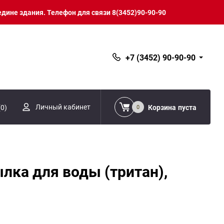
едине здания. Телефон для связи 8(3452)90-90-90
+7 (3452) 90-90-90
Личный кабинет
(
0
)
Корзина
пуста
0
лка для воды (тритан),