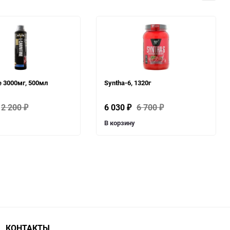
ne 3000мг, 500мл
Syntha-6, 1320г
2 200
6 030
6 700
₽
₽
₽
В корзину
КОНТАКТЫ