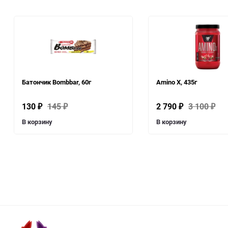
Батончик Bombbar, 60г
Amino X, 435г
130
145
2 790
3 100
₽
₽
₽
₽
В корзину
В корзину