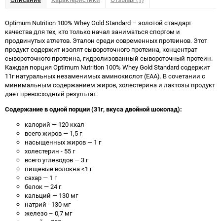
Optimum Nutrition 100% Whey Gold Standard – золотой стандарт
качества для тех, кто только начал заниматься спортом и
продвинутых атлетов. Эталон среди современных протеинов. Этот
продукт содержит изолят сывороточного протеина, концентрат
сывороточного протеина, гидролизованный сывороточный протеин.
Каждая порция Optimum Nutrition 100% Whey Gold Standard содержит
11г натуральных незаменимых аминокислот (EAA). В сочетании с
минимальным содержанием жиров, холестерина и лактозы продукт
дает превосходный результат.
Содержание в одной порции (31г, вкуса двойной шоколад):
калорий — 120 ккал
всего жиров — 1,5 г
насыщенных жиров — 1 г
холестерин - 55 г
всего углеводов — 3 г
пищевые волокна <1 г
сахар — 1 г
белок — 24 г
кальций — 130 мг
натрий - 130 мг
железо – 0,7 мг