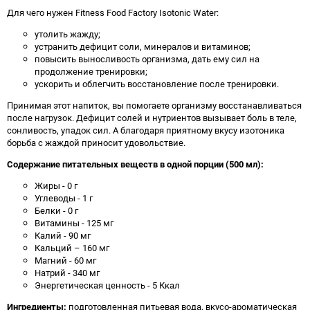
Для чего нужен Fitness Food Factory Isotonic Water:
утолить жажду;
устранить дефицит соли, минералов и витаминов;
повысить выносливость организма, дать ему сил на
продолжение тренировки;
ускорить и облегчить восстановление после тренировки.
Принимая этот напиток, вы помогаете организму восстанавливаться
после нагрузок. Дефицит солей и нутриентов вызывает боль в теле,
сонливость, упадок сил. А благодаря приятному вкусу изотоника
борьба с жаждой приносит удовольствие.
Содержание питательных веществ в одной порции (500 мл):
Жиры - 0 г
Углеводы - 1 г
Белки - 0 г
Витамины - 125 мг
Калий - 90 мг
Кальций – 160 мг
Магний - 60 мг
Натрий - 340 мг
Энергетическая ценность - 5 Ккал
Ингредиенты:
подготовленная питьевая вода, вкусо-ароматическая