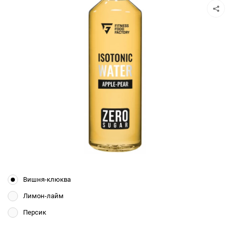
Вишня-клюква
Лимон-лайм
Персик