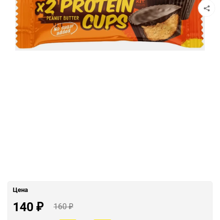
Цена
140
160
₽
₽