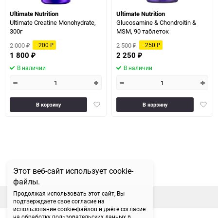
Ultimate Nutrition
Ultimate Nutrition
Ultimate Creatine Monohydrate,
Glucosamine & Chondroitin &
300г
MSM, 90 таблеток
2 000
2 500
−200
−250
₽
₽
₽
₽
1 800
2 250
₽
₽
В наличии
В наличии
Добавить
Доба
В корзину
В корзину
в
в
избранное
избра
Этот веб-сайт использует cookie-
файлы.
Продолжая использовать этот сайт, Вы
наверх
подтверждаете свое согласие на
использование cookie-файлов и даёте согласие
на обработку пользовательских данных в