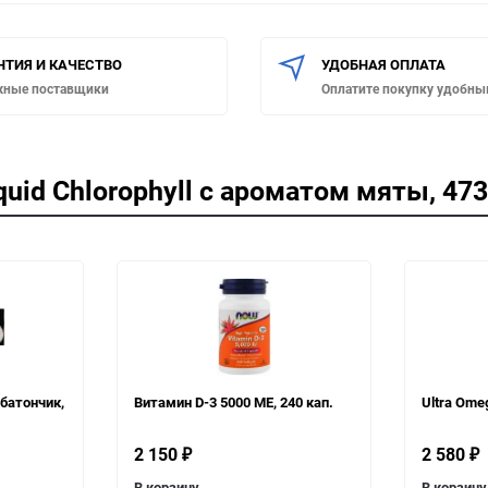
НТИЯ И КАЧЕСТВО
УДОБНАЯ ОПЛАТА
жные поставщики
Оплатите покупку удобны
uid Chlorophyll c ароматом мяты, 47
батончик,
Витамин D-3 5000 МЕ, 240 кап.
Ultra Ome
2 150
2 580
₽
₽
В корзину
В корзину