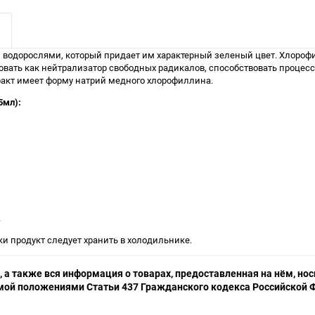
водорослями, который придает им характерный зеленый цвет. Хлорофи
вать как нейтрализатор свободных радикалов, способствовать процесс
тракт имеет форму натрий медного хлорофиллина.
5мл):
.
и продукт следует хранить в холодильнике.
 а также вся информация о товарах, предоставленная на нём, н
емой положениями Статьи 437 Гражданского кодекса Российской Ф