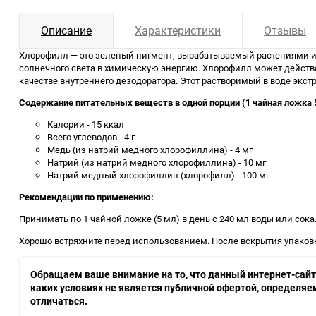
Описание
Характеристики
Отзывы
Хлорофилл — это зеленый пигмент, вырабатываемый растениями и 
солнечного света в химическую энергию. Хлорофилл может действо
качестве внутреннего дезодоратора. Этот растворимый в воде экс
Содержание питательных веществ в одной порции (1 чайная ложка 
Калории - 15 ккал
Всего углеводов - 4 г
Медь (из натрий медного хлорофиллина) - 4 мг
Натрий (из натрий медного хлорофиллина) - 10 мг
Натрий медный хлорофиллин (хлорофилл) - 100 мг
Рекомендации по применению:
Принимать по 1 чайной ложке (5 мл) в день с 240 мл воды или сока
Хорошо встряхните перед использованием. После вскрытия упаковк
Обращаем ваше внимание на то, что данный интернет-сайт,
каких условиях не является публичной офертой, определя
отличаться.