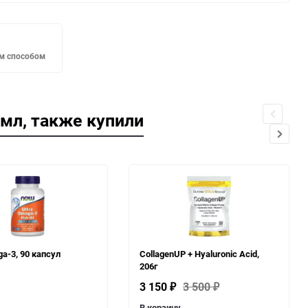
м способом
3мл, также купили
ga-3, 90 капсул
CollagenUP + Hyaluronic Acid,
206г
3 150
3 500
₽
₽
В корзину