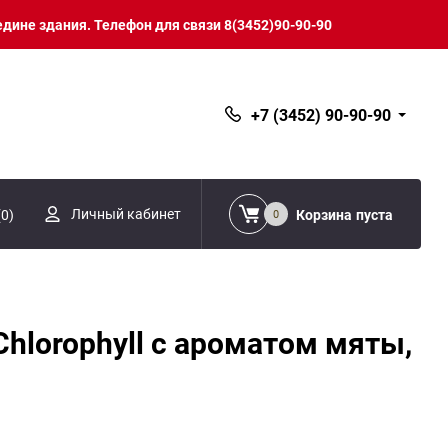
едине здания. Телефон для связи 8(3452)90-90-90
+7 (3452) 90-90-90
Личный кабинет
(
0
)
Корзина
пуста
0
 Chlorophyll c ароматом мяты,