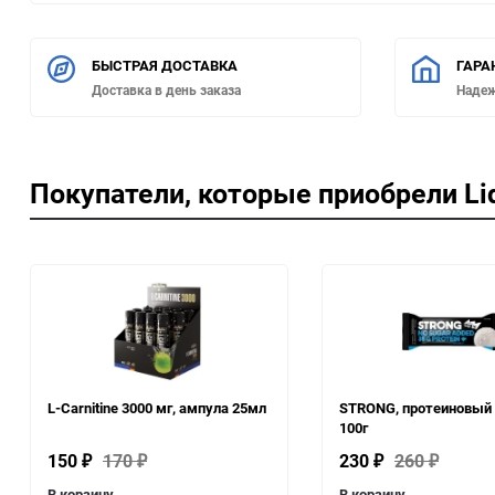
БЫСТРАЯ ДОСТАВКА
ГАРА
Доставка в день заказа
Наде
Покупатели, которые приобрели Liq
L-Carnitine 3000 мг, ампула 25мл
STRONG, протеиновый 
100г
150
170
230
260
₽
₽
₽
₽
В корзину
В корзину