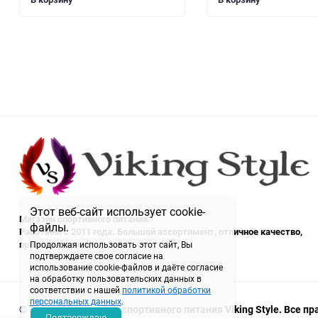
Этот веб-сайт использует cookie-
Магазин спортивного питания.
файлы.
Работаем с 2011 года. Большой ассортимент, отличное качество,
приятные цены.
Продолжая использовать этот сайт, Вы
подтверждаете свое согласие на
использование cookie-файлов и даёте согласие
на обработку пользовательских данных в
соответствии с нашей
политикой обработки
персональных данных
.
© 2011-2026 магазин спортивного питания Viking Style. Все 
Подтверждаю