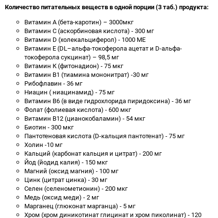
Количество питательных веществ в одной порции (3 таб.) продукта:
Витамин А (бета-каротин) – 3000мкг
Витамин С (аскорбиновая кислота) - 300 мг
Витамин D (холекальциферол) - 1000 МЕ
Витамин Е (DL–альфа-токоферола ацетат и D-альфа-
токоферола сукцинат) – 98,5 мг
Витамин К (фитонадион) - 75 мкг
Витамин В1 (тиамина мононитрат) -30 мг
Рибофлавин - 36 мг
Ниацин ( ниацинамид) - 75 мг
Витамин В6 (в виде гидрохлорида пиридоксина) - 36 мг
Фолат (фолиевая кислота) - 600 мкг
Витамин В12 (цианокобаламин) - 54 мкг
Биотин - 300 мкг
Пантотеновая кислота (D-кальция пантотенат) - 75 мг
Холин -10 мг
Кальций (карбонат кальция и цитрат) - 200 мг
Йод (йодид калия) - 150 мкг
Магний (оксид магния) - 100 мг
Цинк (цитрат цинка) - 30 мг
Селен (селенометионин) - 200 мкг
Медь (оксид меди) - 2 мг
Марганец (глюконат марганца) - 5 мг
Хром (хром диникотинат глицинат и хром пиколинат) - 120