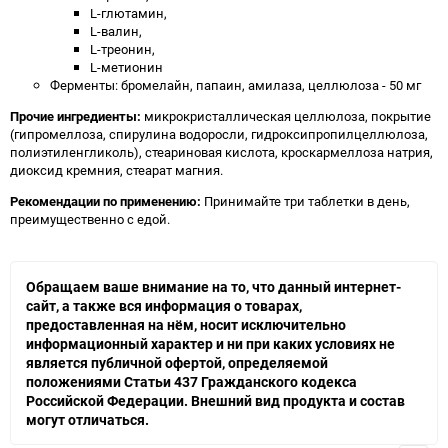
L-глютамин,
L-валин,
L-треонин,
L-метионин
Ферменты: бромелайн, папаин, амилаза, целлюлоза - 50 мг
Прочие ингредиенты:
микрокристаллическая целлюлоза, покрытие
(гипромеллоза, спирулина водоросли, гидроксипропилцеллюлоза,
полиэтиленгликоль), стеариновая кислота, кроскармеллоза натрия,
диоксид кремния, стеарат магния.
Рекомендации по применению:
Принимайте три таблетки в день,
преимущественно с едой.
Обращаем ваше внимание на то, что данный интернет-
сайт, а также вся информация о товарах,
предоставленная на нём, носит исключительно
информационный характер и ни при каких условиях не
является публичной офертой, определяемой
положениями Статьи 437 Гражданского кодекса
Российской Федерации. Внешний вид продукта и состав
могут отличаться.