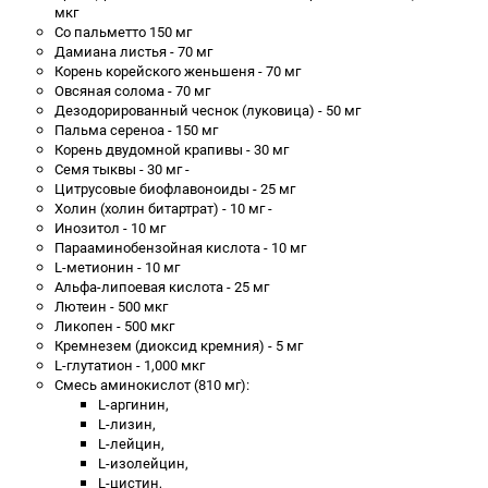
мкг
Со пальметто 150 мг
Дамиана листья - 70 мг
Корень корейского женьшеня - 70 мг
Овсяная солома - 70 мг
Дезодорированный чеснок (луковица) - 50 мг
Пальма сереноа - 150 мг
Корень двудомной крапивы - 30 мг
Семя тыквы - 30 мг -
Цитрусовые биофлавоноиды - 25 мг
Холин (холин битартрат) - 10 мг -
Инозитол - 10 мг
Парааминобензойная кислота - 10 мг
L-метионин - 10 мг
Альфа-липоевая кислота - 25 мг
Лютеин - 500 мкг
Ликопен - 500 мкг
Кремнезем (диоксид кремния) - 5 мг
L-глутатион - 1,000 мкг
Смесь аминокислот (810 мг):
L-аргинин,
L-лизин,
L-лейцин,
L-изолейцин,
L-цистин,