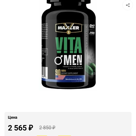
Цена
2 565
2 850
₽
₽