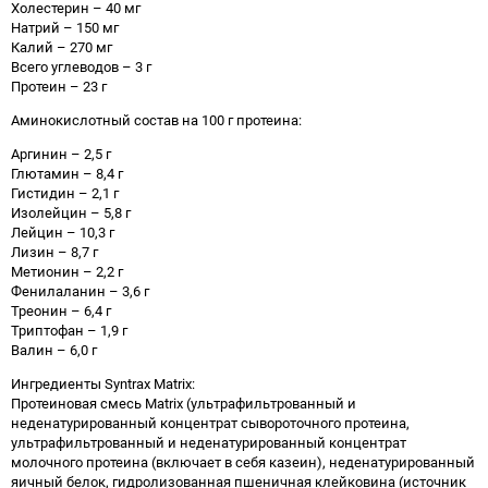
Холестерин – 40 мг
Натрий – 150 мг
Калий – 270 мг
Всего углеводов – 3 г
Протеин – 23 г
Аминокислотный состав на 100 г протеина:
Аргинин – 2,5 г
Глютамин – 8,4 г
Гистидин – 2,1 г
Изолейцин – 5,8 г
Лейцин – 10,3 г
Лизин – 8,7 г
Метионин – 2,2 г
Фенилаланин – 3,6 г
Треонин – 6,4 г
Триптофан – 1,9 г
Валин – 6,0 г
Ингредиенты Syntrax Matrix:
Протеиновая смесь Matrix (ультрафильтрованный и
неденатурированный концентрат сывороточного протеина,
ультрафильтрованный и неденатурированный концентрат
молочного протеина (включает в себя казеин), неденатурированный
яичный белок, гидролизованная пшеничная клейковина (источник