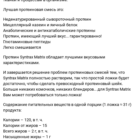
Лучшая протеиновая смесь это:
Неденатурированный сывороточный протеин
Мицеллярный казеин и яичный белок
Анаболические и антикатаболичские протеины
Протеин, имеющий лучший вкус... гарантированно!
Глютаминовые пептиды
Легко смешивается
Протеин Syntrax Matrix обладает лучшими вкусовыми
характеристиками.
И завершается решение проблем протеиновых смесей тем, что
Syntrax Matrix полностью растворим, так что простой ложки будет
достаточно, чтобы сделать превосходный протеиновый шейк.
Больше никаких комочков, никаких блендеров... для Syntrax Matrix
Вам может потребоваться только ложка!
Содержание питательных веществ в одной порции (1 ложка ≈ 31 г)
продукта:
Калории – 120, в т. ч.
Калории от жиров – 15
Всего жиров – 2 г, в т. ч.
Насыщенные жиры – 1 г