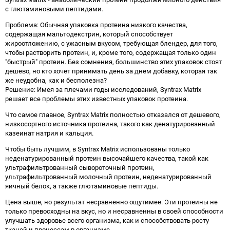
с глютаминовыми пептидами.
Проблема: Обычная упаковка протеина низкого качества,
содержащая мальтодекстрин, который способствует
жироотложению, с ужасным вкусом, требующая блендер, для того,
чтобы растворить протеин, и, кроме того, содержащая только один
"быстрый" протеин. Без сомнения, большинство этих упаковок стоят
дешево, но кто хочет принимать день за днем добавку, которая так
же неудобна, как и бесполезна?
Решение: Имея за плечами годы исследований, Syntrax Matrix
решает все проблемы этих известных упаковок протеина.
Что самое главное, Syntrax Matrix полностью отказался от дешевого,
низкосортного источника протеина, такого как денатурированный
казеинат натрия и кальция.
Чтобы быть лучшим, в Syntrax Matrix использованы только
неденатурированный протеин высочайшего качества, такой как
ультрафильтрованный сывороточный протеин,
ультрафильтрованный молочный протеин, неденатурированный
яичный белок, а также глютаминовые пептиды.
Цена выше, но результат несравненно ощутимее. Эти протеины не
только превосходны на вкус, но и несравненны в своей способности
улучшать здоровье всего организма, как и способствовать росту
тканей и процессам в организме.